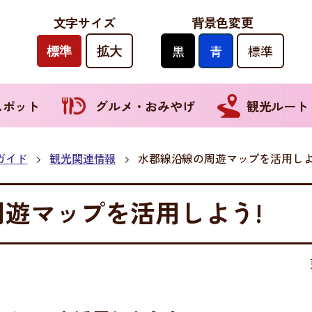
文字サイズ
背景色変更
黒
背
青
背
標準
背
標準
拡大
景
景
景
色
色
色
（
（
を
を
を
初
初
黒
青
元
スポット
グルメ・おみやげ
観光ルート
期
期
色
色
に
状
状
に
に
戻
態
態
す
す
す
）
）
る
る
ガイド
観光関連情報
水郡線沿線の周遊マップを活用しよ
遊マップを活用しよう!