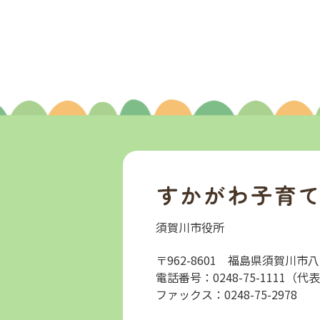
す
須賀川市役所
か
が
〒962-8601
福島県須賀川市八
わ
電話番号：0248-75-1111（代
子
ファックス：0248-75-2978
育
て