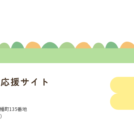
幡町135番地
表）