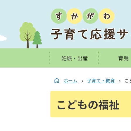
妊娠・出産
育児
ホーム
子育て・教育
こ
こどもの福祉