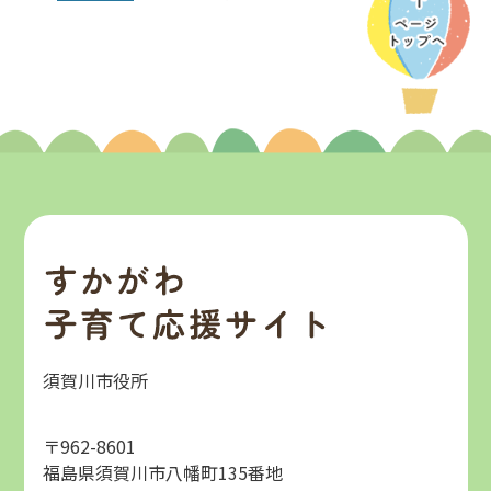
す
須賀川市役所
か
が
わ
〒962-8601
子
福島県須賀川市八幡町135番地
育