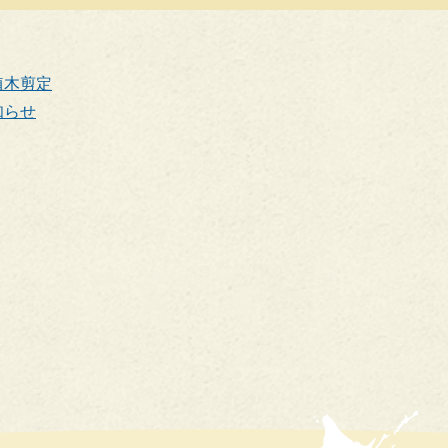
民
活
動
植木剪定
知らせ