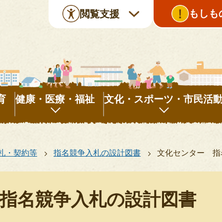
もしも
閲覧支援
育
健康・医療・福祉
文化・スポーツ・市民活
健
文
康・
化・
札・契約等
指名競争入札の設計図書
文化センター 指
医
ス
療・
ポ
福
ー
指名競争入札の設計図書
祉
ツ・
市