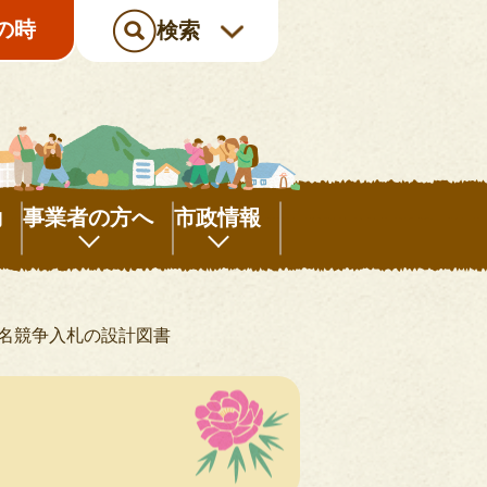
の時
検索
動
事業者の方へ
市政情報
事
市
業
政
名競争入札の設計図書
者
情
の
報
方
へ