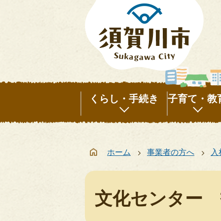
くらし・手続き
子育て・教
く
子
ら
育
ホーム
事業者の方へ
入
し・
て・
手
教
続
育
文化センター 
き