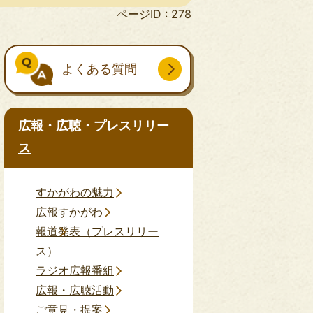
ページID :
278
よくある質問
広報・広聴・プレスリリー
ス
すかがわの魅力
広報すかがわ
報道発表（プレスリリー
ス）
ラジオ広報番組
広報・広聴活動
ご意見・提案