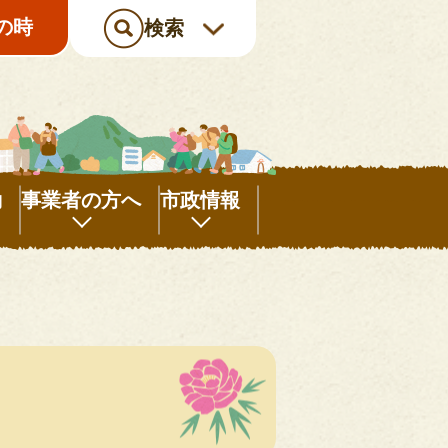
の時
検索
動
事業者の方へ
市政情報
事
市
業
政
者
情
の
報
方
へ