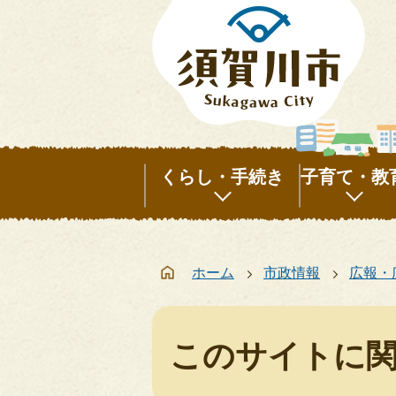
くらし・手続き
子育て・教
く
子
ら
育
ホーム
市政情報
広報・
し・
て・
手
教
続
育
このサイトに
き