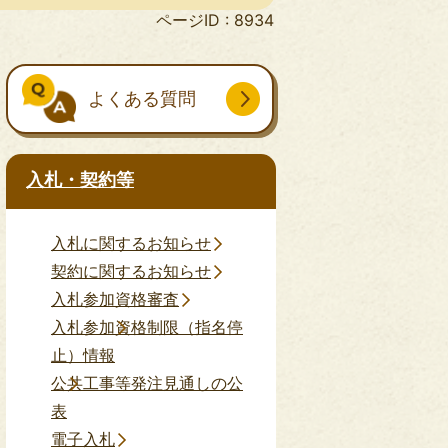
ページID :
8934
よくある質問
入札・契約等
入札に関するお知らせ
契約に関するお知らせ
入札参加資格審査
入札参加資格制限（指名停
止）情報
公共工事等発注見通しの公
表
電子入札