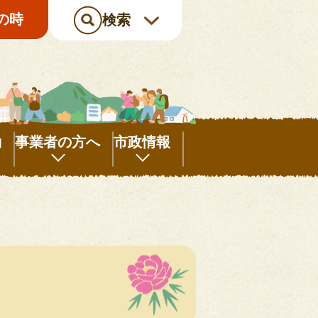
の時
検索
動
事業者の方へ
市政情報
事
市
業
政
者
情
の
報
方
へ