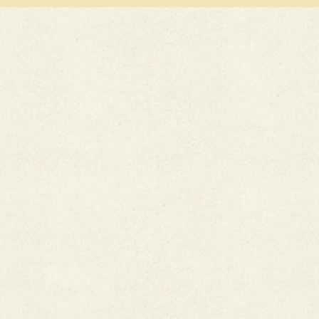
民
活
動