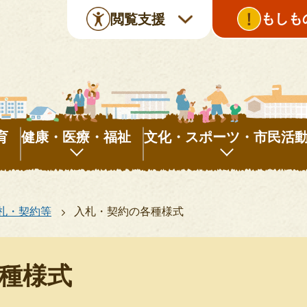
もしも
閲覧支援
育
健康・医療・福祉
文化・スポーツ・市民活
健
文
康・
化・
札・契約等
入札・契約の各種様式
医
ス
療・
ポ
福
ー
種様式
祉
ツ・
市