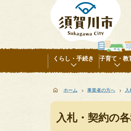
くらし・手続き
子育て・教
く
子
ら
育
ホーム
事業者の方へ
入
し・
て・
手
教
続
育
入札・契約の各
き