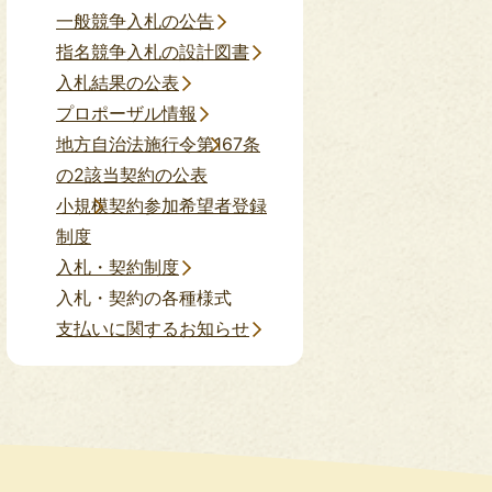
一般競争入札の公告
指名競争入札の設計図書
入札結果の公表
プロポーザル情報
地方自治法施行令第167条
の2該当契約の公表
小規模契約参加希望者登録
制度
入札・契約制度
入札・契約の各種様式
支払いに関するお知らせ