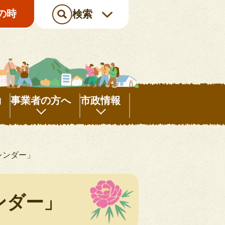
の時
検索
動
事業者の方へ
市政情報
事
市
業
政
レンダー」
者
情
の
報
方
ンダー」
へ