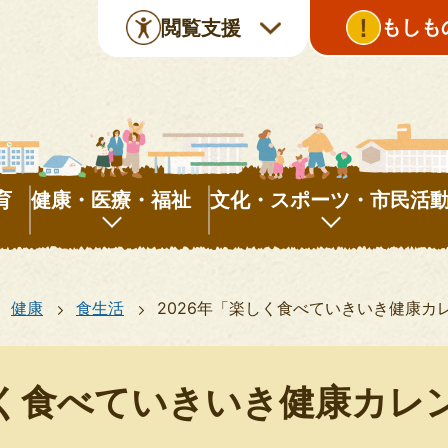
もしも
閲覧支援
育
健康・医療・福祉
文化・スポーツ・市民活
健
文
康・
化・
健康
食生活
2026年「楽しく食べていきいき健康カ
医
ス
療・
ポ
福
ー
しく食べていきいき健康カレ
祉
ツ・
市