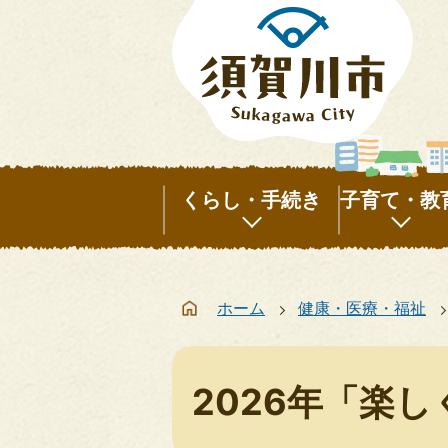
くらし・手続き
子育て・教
く
子
ら
育
ホーム
健康・医療・福祉
し・
て・
手
教
続
育
2026年「楽
き