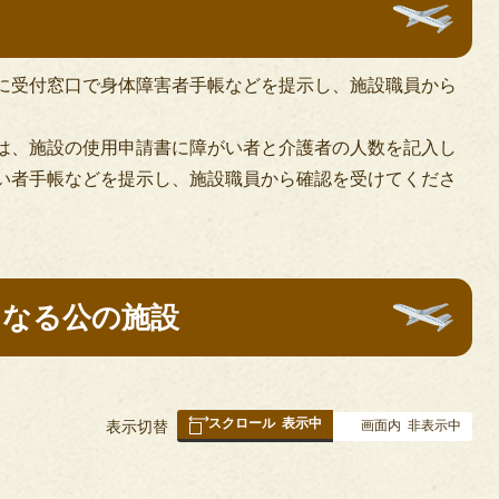
に受付窓口で身体障害者手帳などを提示し、施設職員から
は、施設の使用申請書に障がい者と介護者の人数を記入し
い者手帳などを提示し、施設職員から確認を受けてくださ
となる公の施設
スクロール
表示中
表
表示切替
画面内
非表示中
組
み