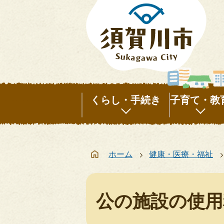
くらし・手続き
子育て・教
く
子
ら
育
ホーム
健康・医療・福祉
し・
て・
手
教
続
育
公の施設の使用
き