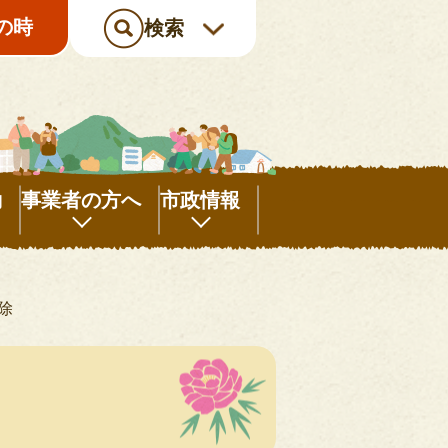
の時
検索
動
事業者の方へ
市政情報
事
市
業
政
除
者
情
の
報
方
へ