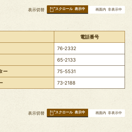
スクロール
表示中
表
表示切替
画面内
非表示中
組
み
の
電話番号
76-2332
65-2133
ター
75-5531
ー
73-2188
スクロール
表示中
表
表示切替
画面内
非表示中
組
み