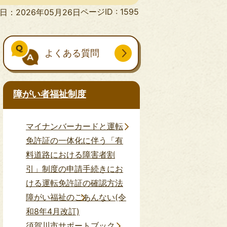
ページID :
1595
日：2026年05月26日
よくある質問
障がい者福祉制度
マイナンバーカードと運転
免許証の一体化に伴う「有
料道路における障害者割
引」制度の申請手続きにお
ける運転免許証の確認方法
障がい福祉のごあんない(令
和8年4月改訂)
須賀川市サポートブック