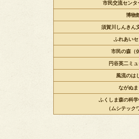
市民交流センター
博物
須賀川しんきん
ふれあいセ
市民の森（
円谷英二ミュ
風流のは
ながぬま
ふくしま森の科学
（ムシテック