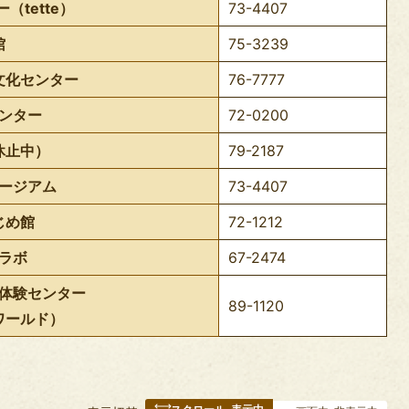
（tette）
73-4407
館
75-3239
文化センター
76-7777
ンター
72-0200
休止中）
79-2187
ージアム
73-4407
じめ館
72-1212
ラボ
67-2474
体験センター
89-1120
ワールド）