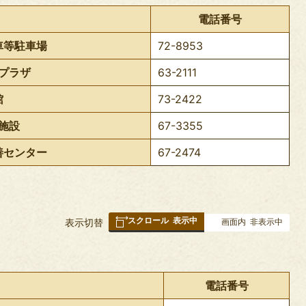
の
電話番号
車等駐車場
72-8953
プラザ
63-2111
館
73-2422
施設
67-3355
善センター
67-2474
スクロール
表示中
表
表示切替
画面内
非表示中
組
み
の
電話番号