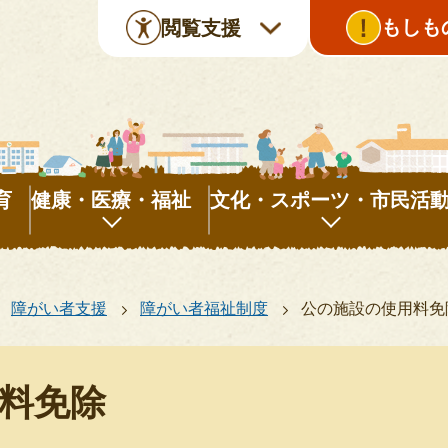
もしも
閲覧支援
育
健康・医療・福祉
文化・スポーツ・市民活
健
文
康・
化・
障がい者支援
障がい者福祉制度
公の施設の使用料免
医
ス
療・
ポ
福
ー
料免除
祉
ツ・
市