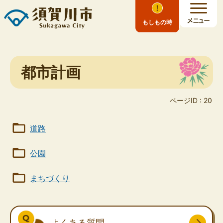
もしもの時
都市計画
ページID :
20
道路
公園
まちづくり
よくある質問