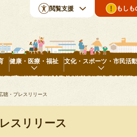
もしも
閲覧支援
育
健康・医療・福祉
文化・スポーツ・市民活
健
文
康・
化・
広聴・プレスリリース
医
ス
療・
ポ
福
ー
レスリリース
祉
ツ・
市