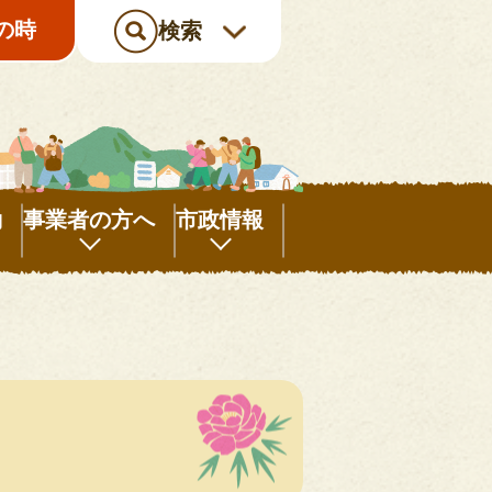
の時
検索
動
事業者の方へ
市政情報
事
市
業
政
者
情
の
報
方
へ