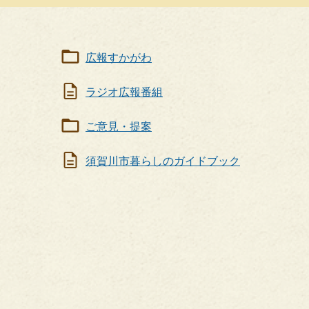
民
活
動
広報すかがわ
ラジオ広報番組
ご意見・提案
須賀川市暮らしのガイドブック