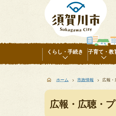
くらし・手続き
子育て・教
く
子
ら
育
ホーム
市政情報
広報・
し・
て・
手
教
続
育
広報・広聴・プ
き