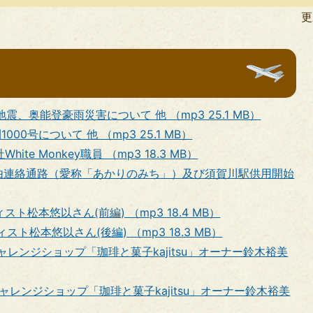
民
更
活
動
地震、奥能登豪雨災害について 他 （mp3 25.1 MB）
000号について 他 （mp3 25.1 MB）
ite Monkey職員 （mp3 18.3 MB）
西自由連絡通路（愛称「あかりのみち」）及び須賀川駅供用開始
スト松本悠以さん(前編) （mp3 18.4 MB）
スト松本悠以さん(後編) （mp3 18.3 MB）
teチャレンジショップ「珈琲と菓子kajitsu」オーナー鈴木裕美
teチャレンジショップ「珈琲と菓子kajitsu」オーナー鈴木裕美