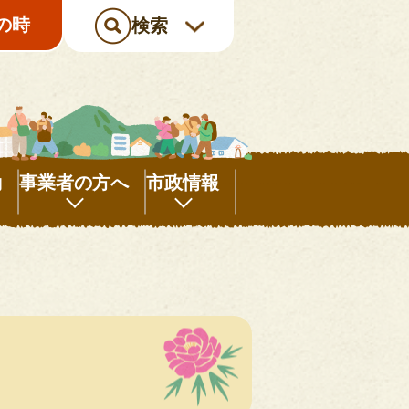
の時
検索
動
事業者の方へ
市政情報
事
市
業
政
者
情
の
報
方
へ