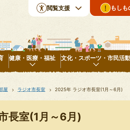
もしも
閲覧支援
育
健康・医療・福祉
文化・スポーツ・市民活
健
文
康・
化・
部屋
ラジオ市長室
2025年 ラジオ市長室(1月～6月)
医
ス
療・
ポ
福
ー
市長室(1月～6月)
祉
ツ・
市