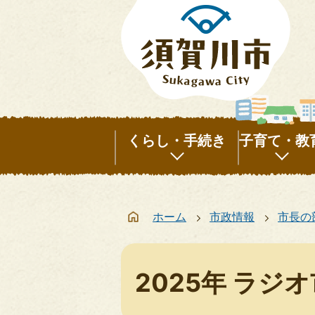
くらし・手続き
子育て・教
く
子
ら
育
ホーム
市政情報
市長の
し・
て・
手
教
続
育
2025年 ラジオ
き