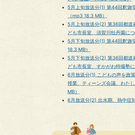
5月上旬放送分(1) 第44回
（mp3 18.3 MB）
5月上旬放送分(2) 第36回
ども市長室、須賀川牡丹園について 
5月下旬放送分(1) 第44回
18.3 MB）
5月下旬放送分(2) 第36回
ども市長室、すかがわ特撮塾につい
6月放送分(1) こどもの声を
授業、ティーンズ会議、わたしの
MB）
6月放送分(2) 出水期、熱中症対