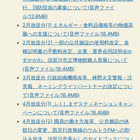
行、消防団員の募集について(音声ファイ
ル:13.8MB)
2月放送分(1) エネルギー・食料品価格等の物価高
騰への支援について(音声ファイル:18.4MB)
2月放送分(2) 一部の公共施設の使用料改定、各
種証明書の手数料改定、企業・業界合同説明会in
すかがわ、須賀川市立博物館雛人形展について
(音声ファイル:18.4MB)
3月放送分 行政組織機構改革、林野火災警報・注
意報、ネーミングライツパートナーの決定につい
て(音声ファイル:18.4MB)
4月放送分(1) ふくしまデスティネーションキャン
ペーンについて(音声ファイル:18.4MB)
4月放送分(2) 職員の働き方改革、公共施設の休
館日の変更、防災行政無線のウルトラFMへの割
込み放送、須賀川市暮らしのガイドブックについ