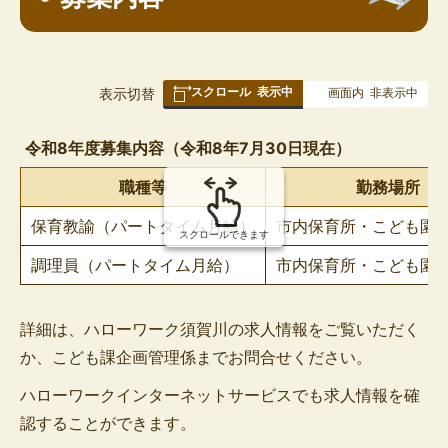
スクロール
表示中
表
表示切替
画面内
非表示中
組
み
令和8年度募集内容（令和8年7月30日現在）
の
職種等
勤務場所
保育教諭（パートタイム月給）
市内保育所・こども園
スクロールできます
調理員（パートタイム月給）
市内保育所・こども園
詳細は、ハローワーク須賀川の求人情報をご覧いただく
か、こども課企画管理係までお問合せください。
ハローワークインターネットサービスでも求人情報を確
認することができます。