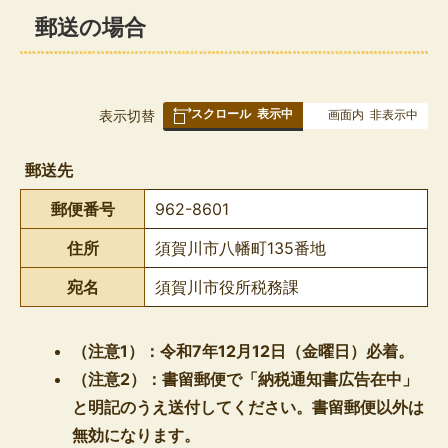
郵送の場合
スクロール
表示中
表
表示切替
画面内
非表示中
組
み
郵送先
の
郵便番号
962-8601
住所
須賀川市八幡町135番地
宛名
須賀川市役所税務課
（注意1）：令和7年12月12日（金曜日）必着。
（注意2）：書留郵便で「納税通知書広告在中」
と明記のうえ送付してください。書留郵便以外は
無効になります。