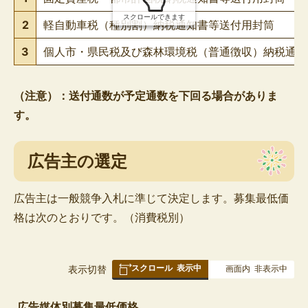
スクロールできます
2
軽自動車税（種別割）納税通知書等送付用封筒
3
個人市・県民税及び森林環境税（普通徴収）納税通知
（注意）：送付通数が予定通数を下回る場合がありま
す。
広告主の選定
広告主は一般競争入札に準じて決定します。募集最低価
格は次のとおりです。（消費税別）
スクロール
表示中
表
表示切替
画面内
非表示中
組
み
広告媒体別募集最低価格