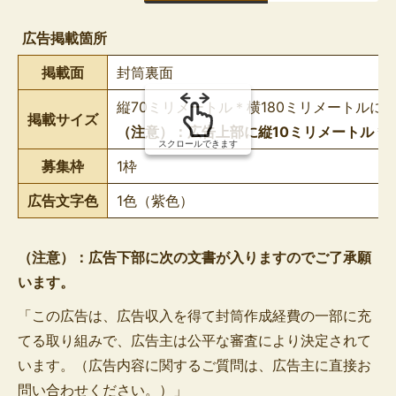
組
み
広告掲載箇所
の
掲載面
封筒裏面
縦70ミリメートル＊横180ミリメートルに
掲載サイズ
（注意）：広告上部に縦10ミリメートル＊
スクロールできます
募集枠
1枠
広告文字色
1色（紫色）
（注意）：広告下部に次の文書が入りますのでご了承願
います。
「この広告は、広告収入を得て封筒作成経費の一部に充
てる取り組みで、広告主は公平な審査により決定されて
います。（広告内容に関するご質問は、広告主に直接お
問い合わせください。）」