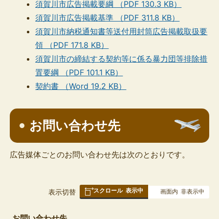
須賀川市広告掲載要綱 （PDF 130.3 KB）
須賀川市広告掲載基準 （PDF 311.8 KB）
須賀川市納税通知書等送付用封筒広告掲載取扱要
領 （PDF 171.8 KB）
須賀川市の締結する契約等に係る暴力団等排除措
置要綱 （PDF 101.1 KB）
契約書 （Word 19.2 KB）
お問い合わせ先
広告媒体ごとのお問い合わせ先は次のとおりです。
スクロール
表示中
表
表示切替
画面内
非表示中
組
み
お問い合わせ先