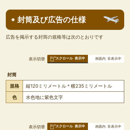
封筒及び広告の仕様
広告を掲示する封筒の規格等は次のとおりです
スクロール
表示中
表
表示切替
画面内
非表示中
組
み
封筒
の
規格
縦120ミリメートル＊横235ミリメートル
色
水色地に紫色文字
スクロール
表示中
表
表示切替
画面内
非表示中