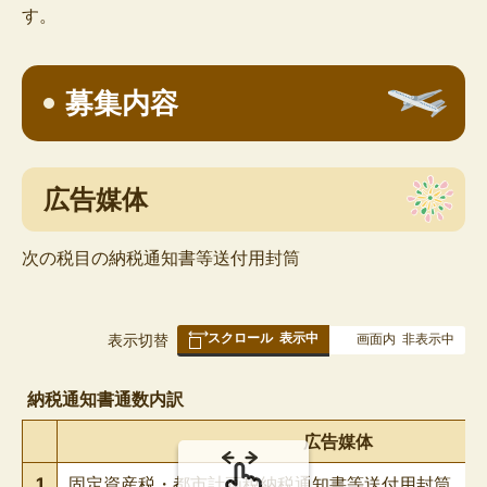
す。
募集内容
広告媒体
次の税目の納税通知書等送付用封筒
スクロール
表示中
表
表示切替
画面内
非表示中
組
み
納税通知書通数内訳
の
広告媒体
1
固定資産税・都市計画税納税通知書等送付用封筒