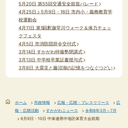
5月20日 第55回交通安全鼓笛パレード
4月25日、5月9日・16日 市内小・義務教育学
校運動会
4月11日 第1回釈迦堂川ウォーク＆体力チェッ
クフェスタ
4月5日 市消防団辞令交付式
3月14日 すかがわ特撮塾閉講式
3月13日 中学校卒業証書授与式
3月8日 大震災と藤沼湖の記憶をつなぐつどい
ホーム
市政情報
広報・広聴・プレスリリース
広
報・広聴活動
すかがわニュース
令和8年3月～7月
6月9日・10日 中体連県中地区体育大会前期