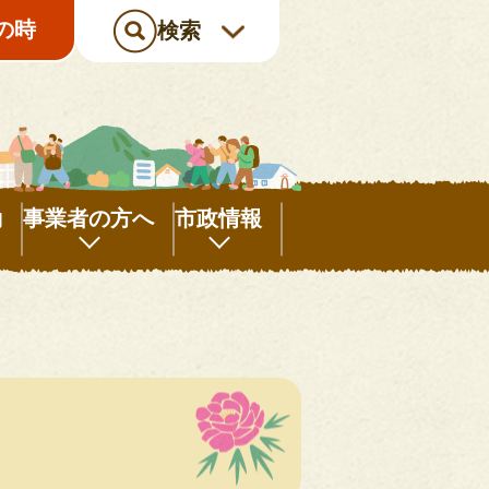
の時
検索
動
事業者の方へ
市政情報
事
市
業
政
者
情
の
報
方
へ