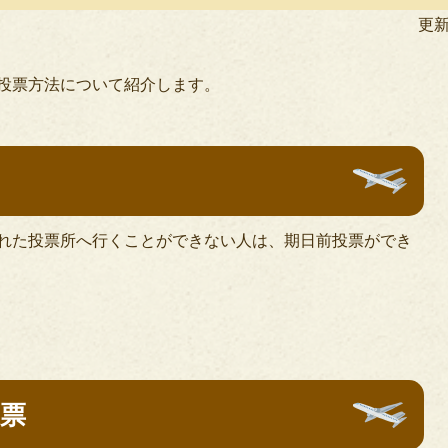
民
更新
活
動
投票方法について紹介します。
れた投票所へ行くことができない人は、期日前投票ができ
票