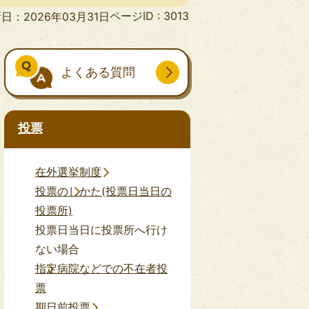
ページID :
3013
日：2026年03月31日
よくある質問
投票
在外選挙制度
投票のしかた(投票日当日の
投票所)
投票日当日に投票所へ行け
ない場合
指定病院などでの不在者投
票
期日前投票