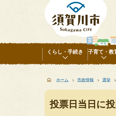
くらし・手続き
子育て・教
く
子
ら
育
ホーム
市政情報
選挙
し・
て・
手
教
続
育
投票日当日に投
き