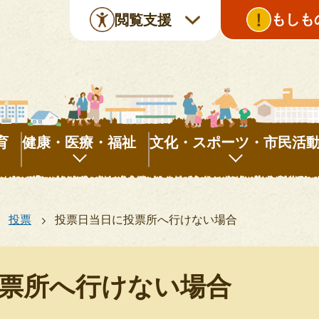
もしも
閲覧支援
育
健康・医療・福祉
文化・スポーツ・市民活
健
文
康・
化・
投票
投票日当日に投票所へ行けない場合
医
ス
療・
ポ
福
ー
票所へ行けない場合
祉
ツ・
市