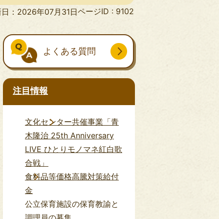
ページID :
9102
日：2026年07月31日
よくある質問
注目情報
文化センター共催事業「青
木隆治 25th Anniversary
LIVE ひとりモノマネ紅白歌
合戦」
食料品等価格高騰対策給付
金
勤務日
公立保育施設の保育教諭と
（祝日除く）のうち5日間のローテーション勤務
7時から19
調理員の募集