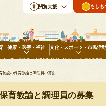
もしも
閲覧支援
育
健康・医療・福祉
文化・スポーツ・市民活
健
文
康・
化・
育施設の保育教諭と調理員の募集
医
ス
療・
ポ
福
ー
保育教諭と調理員の募集
祉
ツ・
市