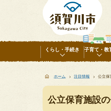
くらし・手続き
子育て・教
く
子
ら
育
ホーム
注目情報
公立保
し・
て・
手
教
続
育
公立保育施設の
き