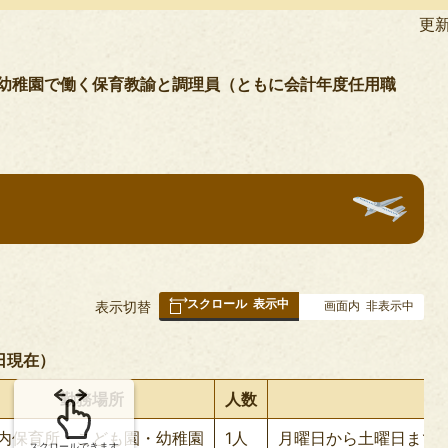
民
更新
活
動
幼稚園で働く保育教諭と調理員（ともに会計年度任用職
スクロール
表示中
表
表示切替
画面内
非表示中
組
み
日現在）
の
勤務場所
人数
内保育所・こども園・幼稚園
1人
月曜日から土曜日まで
スクロールできます