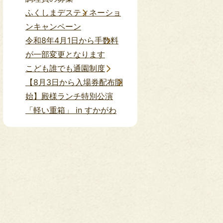
ふくしまデスティネーショ
（祝日除く）のうち5日間のローテーション勤務
8時から17
ンキャンペーン
令和8年4月1日から手数料
が一部変更となります
こども誰でも通園制度
【8月3日から入場券配布開
始】殿様ランチ特別公演
「軽い重箱」 in すかがわ