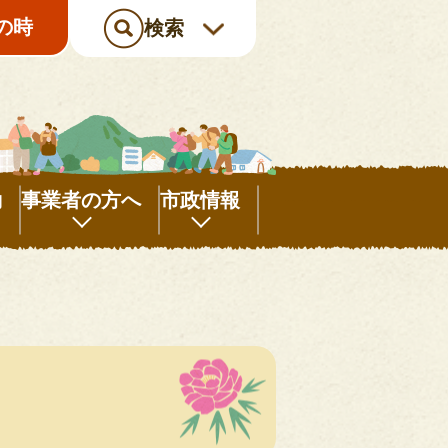
の時
検索
動
事業者の方へ
市政情報
事
市
業
政
者
情
の
報
方
へ