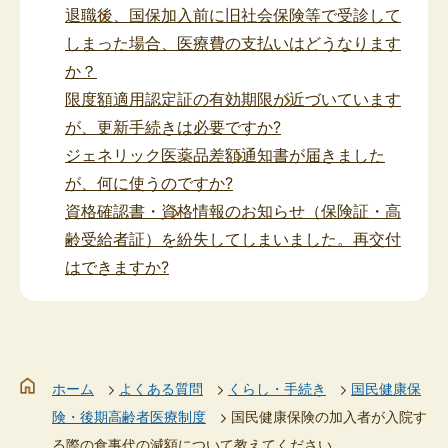
退職後、国保加入前に旧社会保険等で受診して
しまった場合、医療費の支払いはどうなります
か？
限度額適用認定証の有効期限が近づいています
が、更新手続きは必要ですか?
ジェネリック医薬品差額通知書が届きました
が、何に使うのですか?
資格確認書・資格情報のお知らせ（保険証・高
齢受給者証）を紛失してしまいました。再交付
はできますか?
ホーム
よくある質問
くらし・手続き
国民健康保
険・後期高齢者医療制度
国民健康保険の加入者が入院す
る際の食事代の減額について教えてください。