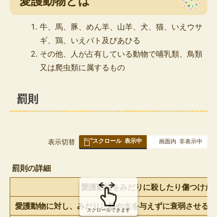
愛護動物とは
牛、馬、豚、めん羊、山羊、犬、猫、いえウサ
ギ、鶏、いえバト及びあひる
その他、人が占有している動物で哺乳類、鳥類
又は爬虫類に属するもの
罰則
スクロール
表示中
表
表示切替
画面内
非表示中
組
み
罰則の詳細
の
愛護動物をみだりに殺したり傷つけた
愛護動物に対し、みだりに餌や水を与えずに衰弱させるな
スクロールできます