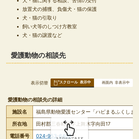
犬・猫に関する相談、苦情の受付
放置犬の捕獲、負傷犬・猫の保護
犬・猫の引取り
飼い犬等のしつけ方教室
犬・猫の譲渡など
愛護動物の相談先
スクロール
表示中
表
表示切替
画面内
非表示中
組
み
愛護動物の相談先の詳細
の
施設名
福島県動物愛護センター「ハピまるふくしま
所在地
田村郡三春町大字上舞木字向田17
電話番号
024-953-6400
スクロールできます