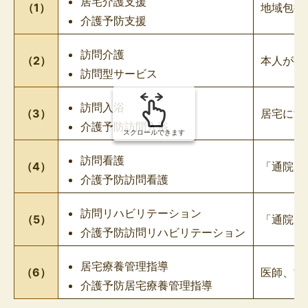
居宅介護支援
（1）
地域包括
介護予防支援
訪問介護
（2）
本人が行
訪問型サービス
訪問入浴
（3）
居宅に浴
介護予防訪問入浴
スクロールできます
訪問看護
（4）
「通院が
介護予防訪問看護
訪問リハビリテーション
（5）
「通院が
介護予防訪問リハビリテーション
居宅療養管理指導
（6）
医師、歯
介護予防居宅療養管理指導