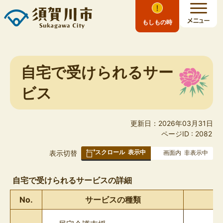
もしもの時
自宅で受けられるサー
ビス
更新日：2026年03月31日
ページID :
2082
スクロール
表示中
表
表示切替
画面内
非表示中
組
み
自宅で受けられるサービスの詳細
の
No.
サービスの種類