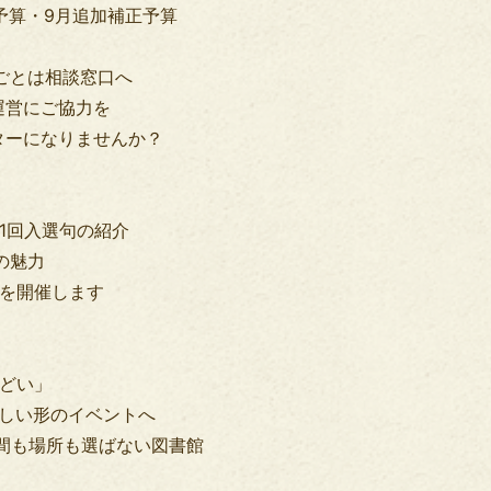
予算・9月追加補正予算
とや悩みごとは相談窓口へ
運営にご協力を
ターになりませんか？
1回入選句の紹介
賀川の魅力
」を開催します
つどい」
新しい形のイベントへ
間も場所も選ばない図書館