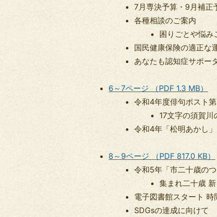
7月専決予算・9月補正
各種相談のご案内
​​​​​​​困りご
国民健康保険の適正な
あなたも認知症サポー
6～7ページ （PDF 1.3 MB）
令和4年度俳句ポスト第
​​​​​​​17文字の須
令和4年「松明あかし
8～9ページ （PDF 817.0 KB）
令和5年「市二十歳の
集まれ二十歳 
電子図書館スタート 時
SDGsの達成に向けて