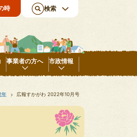
の時
検索
動
事業者の方へ
市政情報
事
市
業
政
2年
広報すかがわ 2022年10月号
者
情
の
報
方
へ