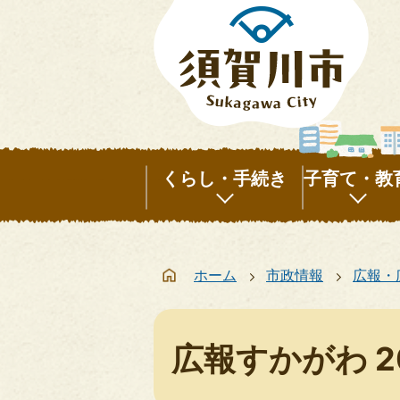
くらし・手続き
子育て・教
く
子
ら
育
ホーム
市政情報
広報・
し・
て・
手
教
続
育
広報すかがわ 2
き