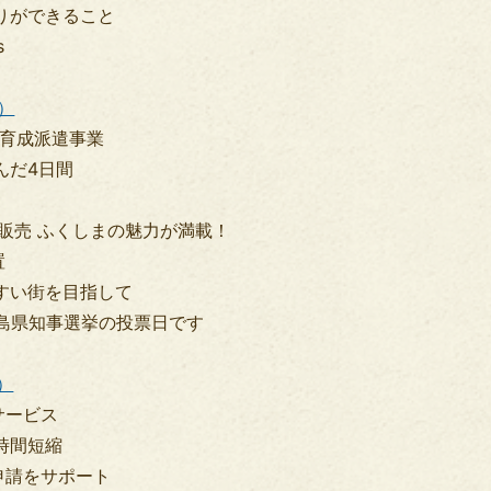
人ひとりができること
s
B）
材育成派遣事業
んだ4日間
を販売 ふくしまの魅力が満載！
置
投票しやすい街を目指して
福島県知事選挙の投票日です
B）
サービス
時間短縮
申請をサポート