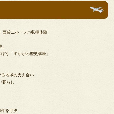
 西袋二小・ソバ収穫体験
校」
学ぼう「すかがわ歴史講座」
がる地域の支え合い
い暮らし
4件を可決