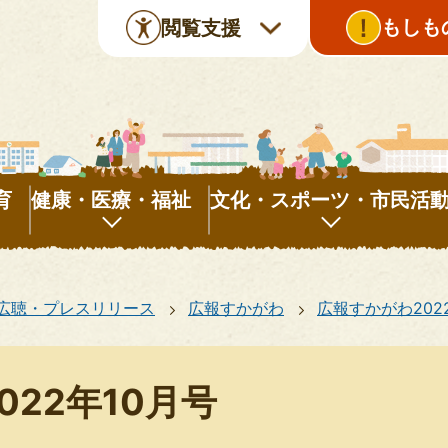
もしも
閲覧支援
育
健康・医療・福祉
文化・スポーツ・市民活
健
文
康・
化・
広聴・プレスリリース
広報すかがわ
広報すかがわ202
医
ス
療・
ポ
福
ー
022年10月号
祉
ツ・
市