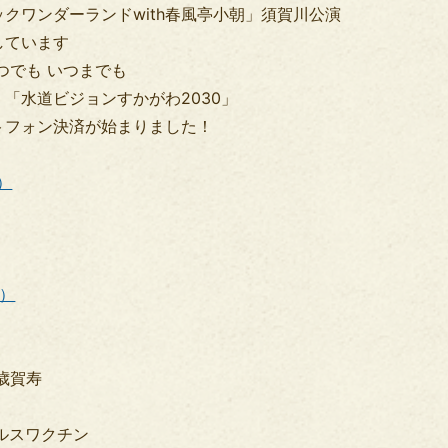
クワンダーランドwith春風亭小朝」須賀川公演
しています
つでも いつまでも
 「水道ビジョンすかがわ2030」
トフォン決済が始まりました！
B）
B）
歳賀寿
ルスワクチン