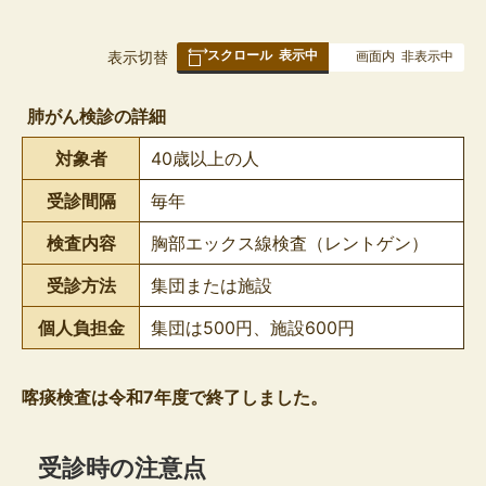
スクロール
表示中
表
表示切替
画面内
非表示中
組
み
肺がん検診の詳細
の
対象者
40歳以上の人
受診間隔
毎年
検査内容
胸部エックス線検査（レントゲン）
受診方法
集団または施設
個人負担金
集団は500円、施設600円
喀痰検査は令和7年度で終了しました。
受診時の注意点