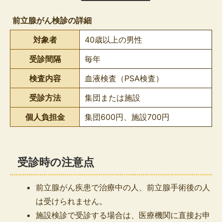
組
み
前立腺がん検診の詳細
の
対象者
40歳以上の男性
受診間隔
毎年
検査内容
血液検査（PSA検査）
受診方法
集団または施設
個人負担金
集団600円、施設700円
受診時の注意点
前立腺がん疾患で治療中の人、前立腺手術後の人
は受けられません。
施設検診で受診する場合は、医療機関に直接お申