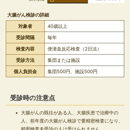
組
み
大腸がん検診の詳細
の
対象者
40歳以上
受診間隔
毎年
検査内容
便潜血反応検査（2日法）
受診方法
集団または施設
個人負担金
集団500円、施設500円
受診時の注意点
大腸がんの既往がある人、大腸疾患で治療中の
人、前年度の大腸がん検診で要精密検査になり、
精密検査未受診の人は受けられません。