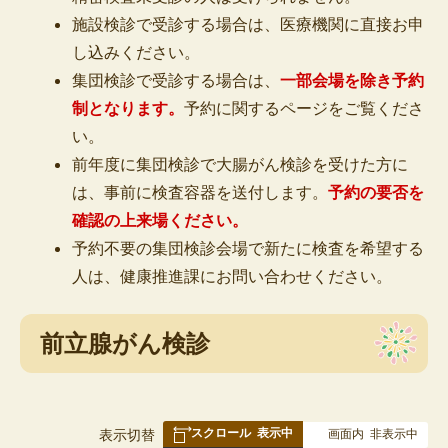
施設検診で受診する場合は、医療機関に直接お申
し込みください。
集団検診で受診する場合は、
一部会場を除き予約
制となります
。
予約に関するページをご覧くださ
い。
前年度に集団検診で大腸がん検診を受けた方に
は、事前に検査容器を送付します。
予約の要否を
確認の上来場ください。
予約不要の集団検診会場で新たに検査を希望する
人は、健康推進課にお問い合わせください。
前立腺がん検診
スクロール
表示中
表
表示切替
画面内
非表示中