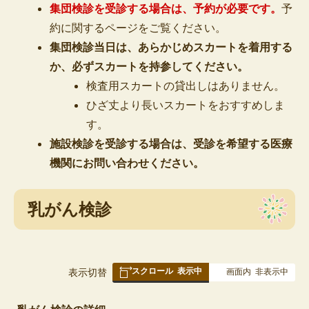
集団検診を受診する場合は、予約が必要です。
予
約に関するページをご覧ください。
集団検診当日は、あらかじめスカートを着用する
か、必ずスカートを持参してください。
検査用スカートの貸出しはありません。
ひざ丈より長いスカートをおすすめしま
す。
施設検診を受診する場合は、受診を希望する医療
機関にお問い合わせください。
乳がん検診
スクロール
表示中
表
表示切替
画面内
非表示中
組
み