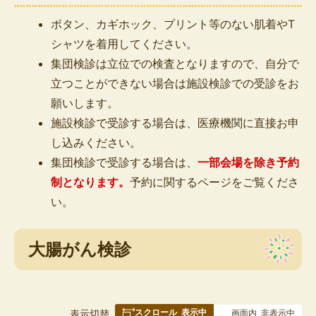
ボタン、カギホック、プリント等のない肌着やT
シャツを着用してください。
集団検診は立位での検査となりますので、自分で
立つことができない場合は施設検診での受診をお
願いします。
施設検診で受診する場合は、医療機関に直接お申
し込みください。
集団検診で受診する場合は、
一部会場を除き予約
制となります
。
予約に関するページをご覧くださ
い。
大腸がん検診
スクロール
表示中
表
表示切替
画面内
非表示中