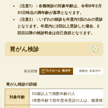
（注意1）：各種検診の対象年齢は、令和9年3月
31日時点の満年齢が基準となります。
（注意2）：いずれの検診も年度内1回のみの受診
となります。年度内に2回以上受診した場合、2
回目以降の検診料金は自己負担となります。
胃がん検診
スクロール
表示中
表
表示切替
画面内
非表示中
組
み
胃がん検診の詳細
の
50歳以上で偶数年齢の人
対象年齢
(奇数年齢で前年度未受診の人は、健康推進