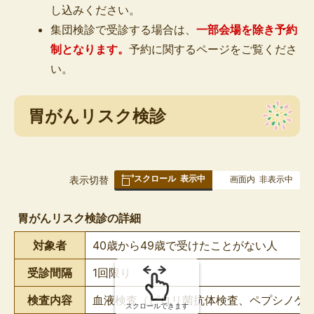
し込みください。
集団検診で受診する場合は、
一部会場を除き予約
制となります
。
予約に関するページをご覧くださ
い。
胃がんリスク検診
スクロール
表示中
表
表示切替
画面内
非表示中
組
み
胃がんリスク検診の詳細
の
対象者
40歳から49歳で受けたことがない人
受診間隔
1回限り
検査内容
血液検査（ピロリ菌抗体検査、ペプシノゲ
スクロールできます