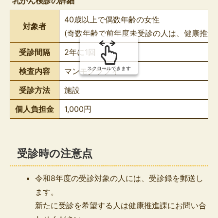
乳がん検診の詳細
の
40歳以上で偶数年齢の女性
対象者
(奇数年齢で前年度未受診の人は、健康推進
受診間隔
2年に1回
スクロールできます
検査内容
マンモグラフィ
受診方法
施設
個人負担金
1,000円
受診時の注意点
令和8年度の受診対象の人には、受診録を郵送し
ます。
新たに受診を希望する人は健康推進課にお問い合