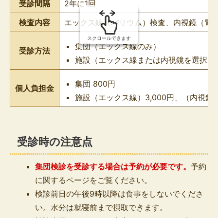
受診間隔
2年に1回
検査内容
エックス線（バリウム）検査、内視鏡（胃
スクロールできます
集団（エックス線のみ）
受診方法
施設（エックス線または内視鏡を選択）
集団 800円
個人負担金
施設（エックス線）3,000円、（内視鏡） 
受診時の注意点
集団検診を受診する場合は予約が必要
です。
予約
に関するページをご覧ください。
検診前日の午後9時以降は食事をしないでくださ
い。水分は就寝前まで摂取できます。