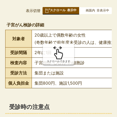
スクロール
表示中
表
表示切替
画面内
非表示中
組
み
子宮がん検診の詳細
の
20歳以上で偶数年齢の女性
対象者
(奇数年齢で前年度未受診の人は、健康推進
受診間隔
2年に1回
スクロールできます
検査内容
子宮頸部（入口）の細胞診
受診方法
集団または施設
個人負担金
集団800円、施設1,500円
受診時の注意点