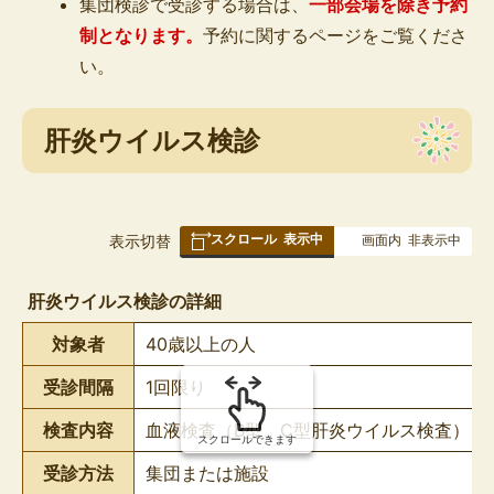
集団検診で受診する場合は、
一部会場を除き予約
制となります
。
予約に関するページをご覧くださ
い。
肝炎ウイルス検診
スクロール
表示中
表
表示切替
画面内
非表示中
組
み
肝炎ウイルス検診の詳細
の
対象者
40歳以上の人
受診間隔
1回限り
検査内容
血液検査（B型、C型肝炎ウイルス検査）
スクロールできます
受診方法
集団または施設