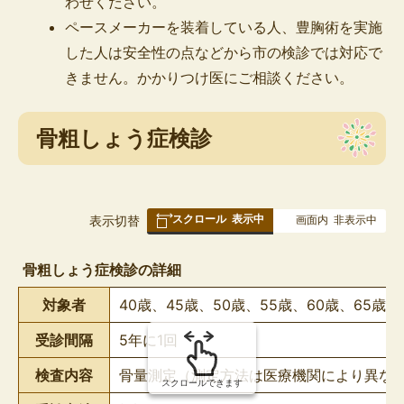
わせください。
ペースメーカーを装着している人、豊胸術を実施
した人は安全性の点などから市の検診では対応で
きません。かかりつけ医にご相談ください。
骨粗しょう症検診
スクロール
表示中
表
表示切替
画面内
非表示中
組
み
骨粗しょう症検診の詳細
の
対象者
40歳、45歳、50歳、55歳、60歳、65歳、
受診間隔
5年に1回
検査内容
骨量測定（測定方法は医療機関により異な
スクロールできます