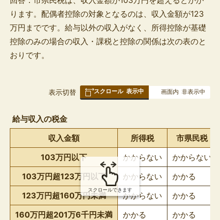
ります。配偶者控除の対象となるのは、収入金額が123
万円までです。給与以外の収入がなく、所得控除が基礎
控除のみの場合の収入・課税と控除の関係は次の表のと
おりです。
スクロール
表示中
表
表示切替
画面内
非表示中
組
み
給与収入の税金
の
収入金額
所得税
市県民税
103万円以下
かからない
かからない
103万円超123万円以下
かからない
かかる
スクロールできます
123万円超160万円未満
かからない
かかる
160万円超201万6千円未満
かかる
かかる